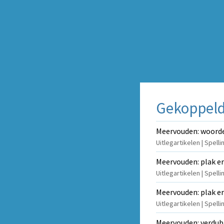
Gekoppelde
Meervouden: woorden
Uitlegartikelen | Spel
Meervouden: plak er
Uitlegartikelen | Spell
Meervouden: plak er
Uitlegartikelen | Spel
Meervouden: verdub