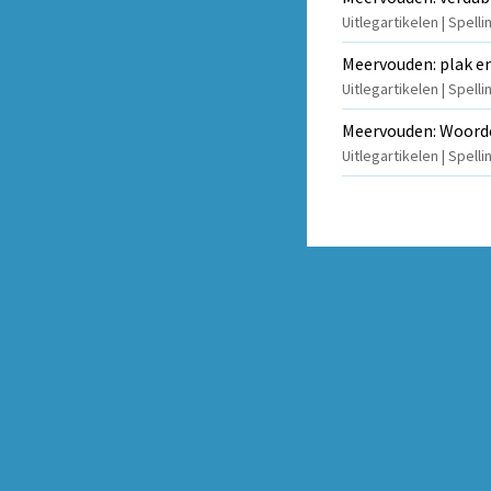
Uitlegartikelen | Spel
Meervouden: plak er
Uitlegartikelen | Spell
Meervouden: Woorde
Uitlegartikelen | Spel