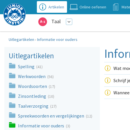
Artikelen
Online oefenen
Mate
Taal
Uitlegartikelen
›
Informatie voor ouders
Info
Uitlegartikelen
Spelling
(41)
Wat moet
Werkwoorden
(56)
Schrijf 
Woordsoorten
(17)
Wanneer 
Zinsontleding
(10)
Taalverzorging
(27)
Spreekwoorden en vergelijkingen
(12)
Informatie voor ouders
(3)