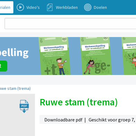
rialen
Video's
Werkbladen
Doelen
uwe stam (trema)
Ruwe stam (trema)
Downloadbare pdf | Geschikt voor groep 7,