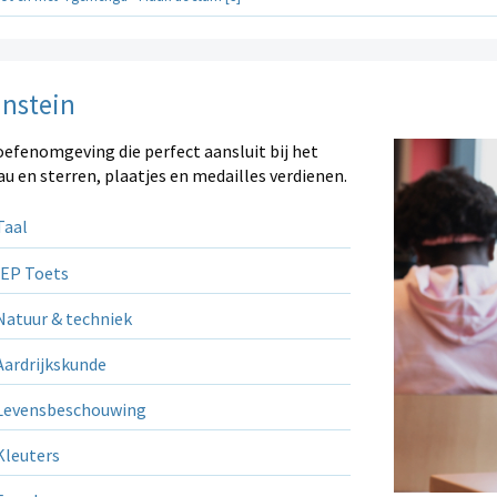
instein
oefenomgeving die perfect aansluit bij het
au en sterren, plaatjes en medailles verdienen.
aal
EP Toets
atuur & techniek
ardrijkskunde
evensbeschouwing
leuters