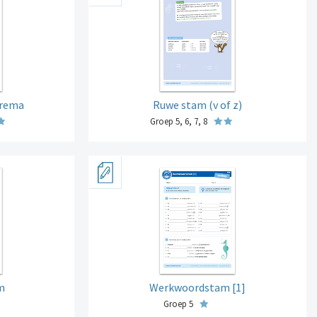
trema
Ruwe stam (v of z)
Groep 5, 6, 7, 8
m
Werkwoordstam [1]
Groep 5