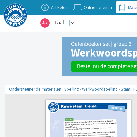
Artikelen
Online oefenen
Mate
Taal
Ondersteunende materialen
›
Spelling
›
Werkwoordspelling
›
Stam
›
R