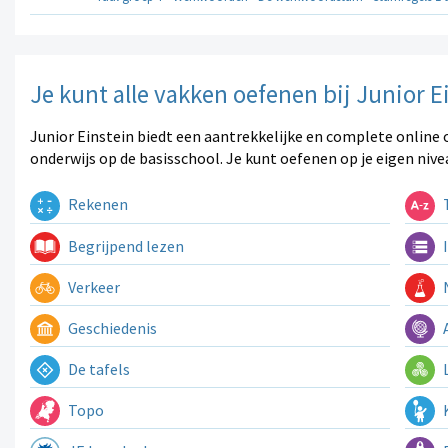
Je kunt alle vakken oefenen bij Junior E
Junior Einstein biedt een aantrekkelijke en complete online 
onderwijs op de basisschool. Je kunt oefenen op je eigen nive
Rekenen
T
Begrijpend lezen
I
Verkeer
N
Geschiedenis
A
De tafels
L
Topo
K