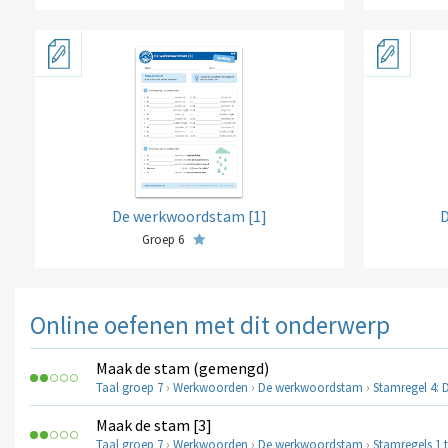
De werkwoordstam [1]
D
Groep 6
Online oefenen met dit onderwerp
Maak de stam (gemengd)
Taal groep 7
›
Werkwoorden
›
De werkwoordstam
›
Stamregel 4: D
Maak de stam [3]
Taal groep 7
›
Werkwoorden
›
De werkwoordstam
›
Stamregels 1 