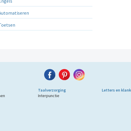
ngels
utomatiseren
Toetsen
Taalverzorging
Letters en klan
men
Interpunctie