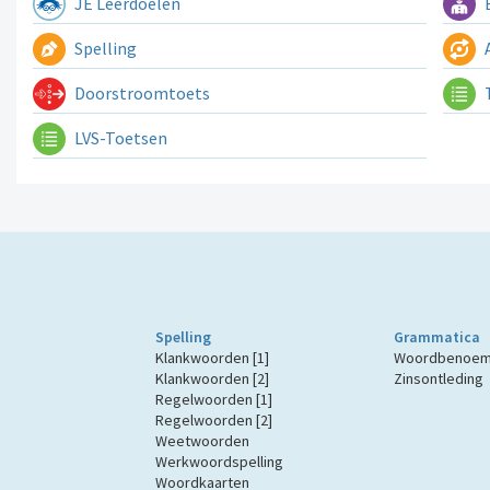
JE Leerdoelen
E
Spelling
A
Doorstroomtoets
LVS-Toetsen
Spelling
Grammatica
Klankwoorden [1]
Woordbenoe
Klankwoorden [2]
Zinsontleding
Regelwoorden [1]
Regelwoorden [2]
Weetwoorden
Werkwoordspelling
Woordkaarten