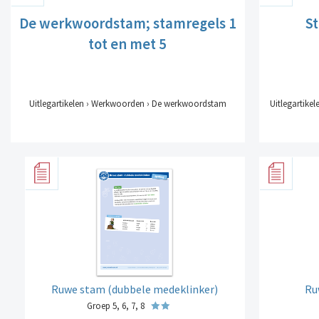
De werkwoordstam; stamregels 1
S
tot en met 5
Uitlegartikelen › Werkwoorden › De werkwoordstam
Uitlegartik
Ruwe stam (dubbele medeklinker)
Ru
Groep 5, 6, 7, 8