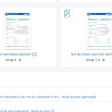
e werkwoordstam [2]
Vul de stam van het we
Groep 6
Groep 7, 8
e f verandert in de v en de s verandert in de z
›
Maak de stam (gemengd)
tot en met 4 gemengd
›
Maak de stam [3]