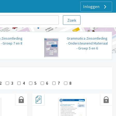
Inloggen
 Zinsontleding
Grammatica Zinsontleding
- Groep 7 en 8
- Ondersteunend Materiaal
- Groep 5 en 6
2
3
4
5
6
7
8