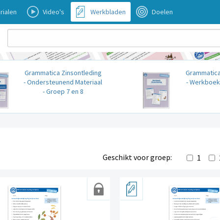
rialen
Video's
Werkbladen
Doelen
Grammatica Zinsontleding
Grammatica
- Ondersteunend Materiaal
- Werkboek 
- Groep 7 en 8
Geschikt voor groep:
1