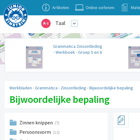
Artikelen
Online oefenen
Mate
Taal
Grammatica Zinsontleding
- Werkboek - Groep 5 en 6
Werkbladen
›
Grammatica
›
Zinsontleding
›
Bijwoordelijke bepaling
Bijwoordelijke bepaling
Zinnen knippen
(7)
Persoonsvorm
(12)