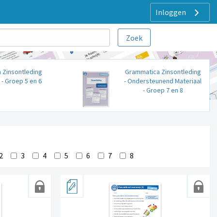
Inloggen
 Zinsontleding
Grammatica Zinsontleding
- Groep 5 en 6
- Ondersteunend Materiaal
- Groep 7 en 8
2
3
4
5
6
7
8