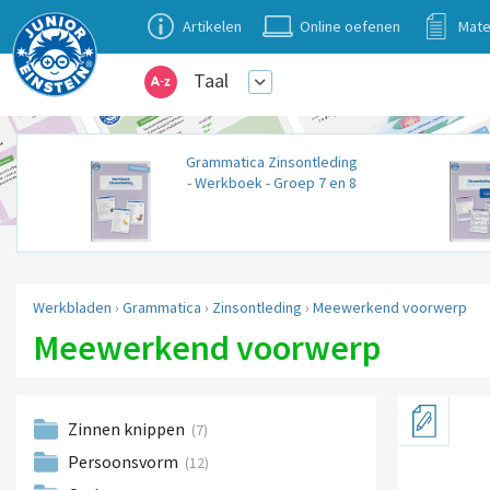
Artikelen
Online oefenen
Mate
Taal
Grammatica Zinsontleding
- Werkboek - Groep 7 en 8
Werkbladen
›
Grammatica
›
Zinsontleding
›
Meewerkend voorwerp
Meewerkend voorwerp
Zinnen knippen
(7)
Persoonsvorm
(12)