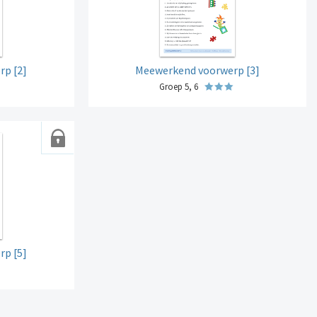
p [2]
Meewerkend voorwerp [3]
Groep 5, 6
p [5]