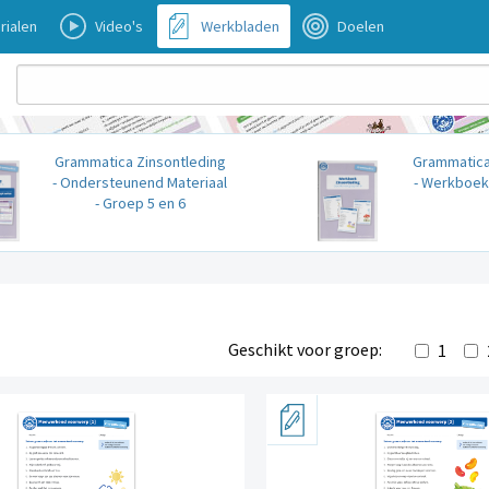
rialen
Video's
Werkbladen
Doelen
Grammatica Zinsontleding
Grammatica
- Ondersteunend Materiaal
- Werkboek 
- Groep 5 en 6
Geschikt voor groep:
1