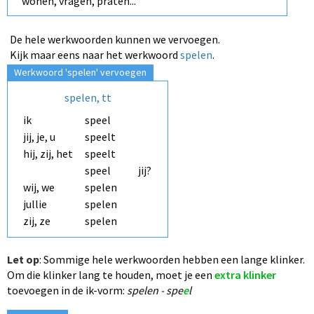
wonen, vragen, praten...
De hele werkwoorden kunnen we vervoegen.
Kijk maar eens naar het werkwoord
spelen
.
Werkwoord 'spelen' vervoegen
spelen, tt
ik
speel
jij, je, u
speelt
hij, zij, het
speelt
speel
jij?
wij, we
spelen
jullie
spelen
zij, ze
spelen
Let op
: Sommige hele werkwoorden hebben een lange klinker.
Om die klinker lang te houden, moet je een
extra klinker
toevoegen
in de ik-vorm
:
spelen - spe
e
l