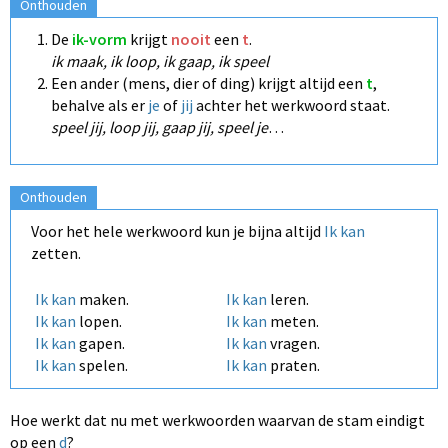
Onthouden
De
ik-vorm
krijgt
nooit
een
t
.
ik maak, ik loop, ik gaap, ik speel
Een ander (mens, dier of ding) krijgt altijd een
t
,
behalve als er
je
of
jij
achter het werkwoord staat.
speel jij, loop jij, gaap jij, speel je
…
Onthouden
Voor het hele werkwoord kun je bijna altijd
Ik kan
zetten.
Ik kan
maken.
Ik kan
leren.
Ik kan
lopen.
Ik kan
meten.
Ik kan
gapen.
Ik kan
vragen.
Ik kan
spelen.
Ik kan
praten.
Hoe werkt dat nu met werkwoorden waarvan de stam eindigt
op een
d
?