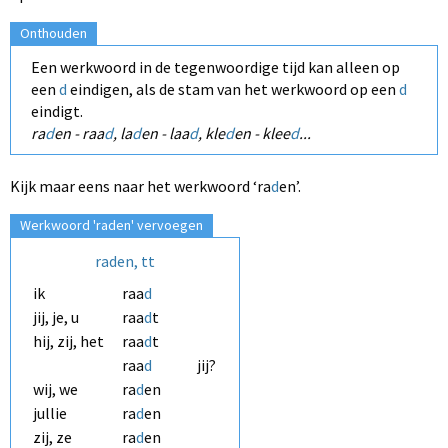
Onthouden
Een werkwoord in de tegenwoordige tijd kan alleen op
een
d
eindigen, als de stam van het werkwoord op een
d
eindigt.
ra
d
en - raa
d
, la
d
en - laa
d
, kle
d
en - klee
d
...
Kijk maar eens naar het werkwoord ‘ra
d
en’.
Werkwoord 'raden' vervoegen
raden, tt
ik
raa
d
jij, je, u
raa
d
t
hij, zij, het
raa
d
t
raa
d
jij?
wij, we
ra
d
en
jullie
ra
d
en
zij, ze
ra
d
en