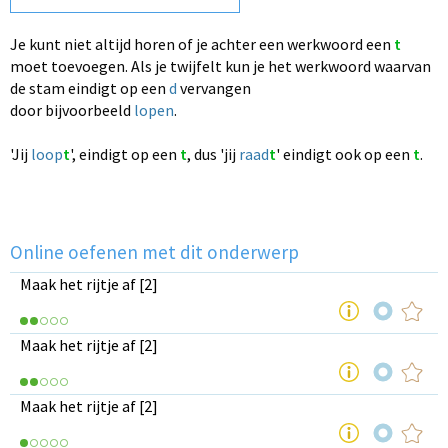
Je kunt niet altijd horen of je achter een werkwoord een
t
moet toevoegen.
Als je twijfelt kun je het werkwoord waarvan
de stam eindigt op een
d
vervangen
door bijvoorbeeld
lopen
.
'Jij
loop
t
'
, eindigt op een
t
, dus 'jij
raad
t
'
eindigt ook op een
t
.
Online oefenen met dit onderwerp
Maak het rijtje af [2]
Maak het rijtje af [2]
Maak het rijtje af [2]