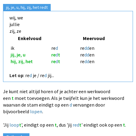
jij, je, u, hij, zij, het redt
wij, we
jullie
zij, ze
Enkelvoud
Meervoud
ik
re
d
re
dd
en
jij, je, u
re
d
t
re
dd
en
hij, zij, het
re
d
t
re
dd
en
Let op
: re
d
je /
re
d
jij...
Je kunt niet altijd horen of je achter een werkwoord
een
t
moet toevoegen.
Als je twijfelt kun je het werkwoord
waarvan de stam eindigt op een
d
vervangen
door
bijvoorbeeld
lopen
.
'Jij
loop
t
'
, eindigt op een
t
, dus 'jij
red
t
'
eindigt ook op een
t
.