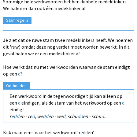
Sommige hele werkwoorden hebben dubbele medeklinkers.
We halen er dan ook één medeklinker af.
Stamregel 3
Je ziet dat de ruwe stam twee medeklinkers heeft.
We noemen
dit 'ruw', omdat
deze nog verder moet worden bewerkt. In dit
geval halen we er een m
edeklinker af.
Hoe werkt dat nu met werkwoorden waarvan de stam eindigt
op een
d
?
Onthouden
Een werkwoord in de tegenwoordige tijd kan alleen op
een
d
eindigen, als de stam van het werkwoord op een
d
eindigt.
re
dd
en - re
d
, we
dd
en - we
d
, schu
dd
en - schu
d
...
Kijk maar eens naar het werkwoord ‘re
dd
en’.