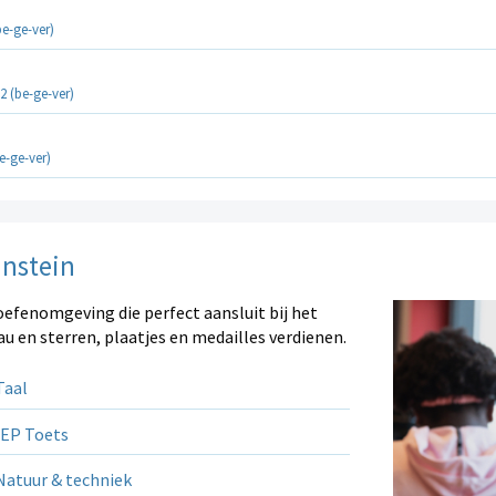
be-ge-ver)
2 (be-ge-ver)
e-ge-ver)
instein
oefenomgeving die perfect aansluit bij het
au en sterren, plaatjes en medailles verdienen.
aal
EP Toets
atuur & techniek