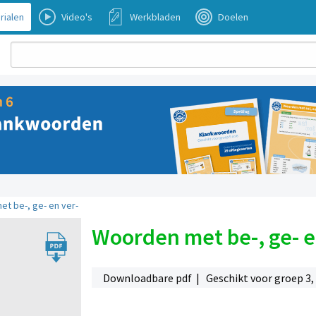
rialen
Video's
Werkbladen
Doelen
t be-, ge- en ver-
Woorden met be-, ge- e
Downloadbare pdf | Geschikt voor groep 3, 4,