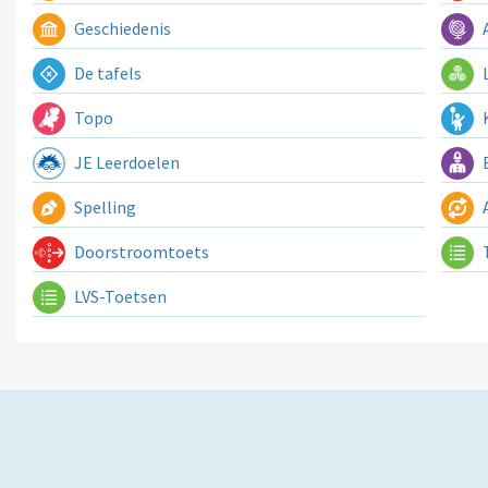
Geschiedenis
A
De tafels
L
Topo
K
JE Leerdoelen
E
Spelling
A
Doorstroomtoets
LVS-Toetsen