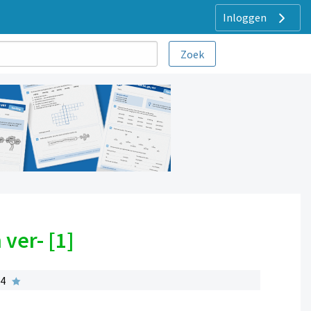
Inloggen
ver- [1]
 4