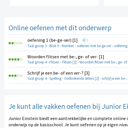
Online oefenen met dit onderwerp
oefening 1 (be-ge-ver) [1]
Taal groep 3
›
Blok 9
›
Klanken
›
oefenen met be-ge-ver
›
oefening 
Woorden flitsen met be-, ge- of ver- [1]
Taal groep 4
›
Flitsen
›
Flitsen [2]
›
Woorden flitsen met be-, ge- of 
Schrijf je een be- of een ver-? [3]
Taal groep 4
›
Spelling
›
Ontbrekende letters [2]
›
schrijf je een be-,
Je kunt alle vakken oefenen bij Junior E
Junior Einstein biedt een aantrekkelijke en complete online 
onderwijs op de basisschool. Je kunt oefenen op je eigen nive