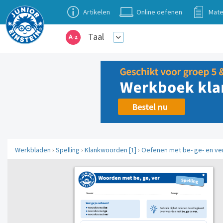
Artikelen
Online oefenen
Mate
Taal
Werkbladen
›
Spelling
›
Klankwoorden [1]
›
Oefenen met be- ge- en ver