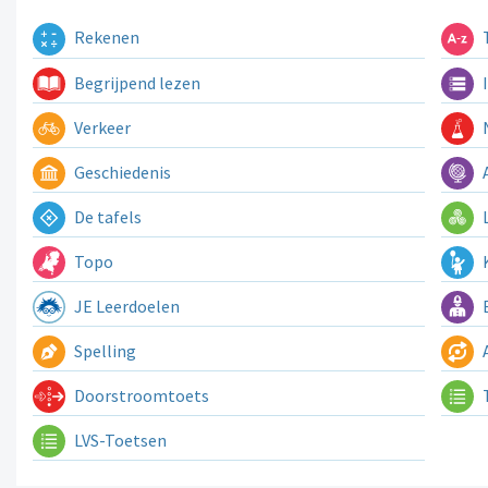
Rekenen
T
Begrijpend lezen
I
Verkeer
N
Geschiedenis
A
De tafels
L
Topo
K
JE Leerdoelen
E
Spelling
A
Doorstroomtoets
LVS-Toetsen