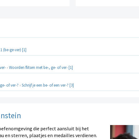
1 (be-ge-ver) [1]
ver-
›
Woorden flitsen met be-, ge- of ver- [1]
 ge- of ver-?
›
Schrijf je een be- of een ver-? [3]
instein
oefenomgeving die perfect aansluit bij het
au en sterren, plaatjes en medailles verdienen.