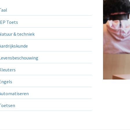
aal
EP Toets
atuur & techniek
ardrijkskunde
evensbeschouwing
leuters
ngels
utomatiseren
Toetsen