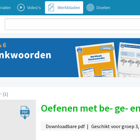
rialen
Video's
Werkbladen
Doelen
- [1]
Oefenen met be- ge- en 
Downloadbare pdf | Geschikt voor groep 3,