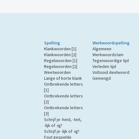
Spelling
Werkwoordspelling
Klankwoorden [1]
Algemeen
Klankwoorden [2]
Werkwoordstam
Regelwoorden [1]
Tegenwoordige tijd
Regelwoorden [2]
Verleden tijd
Weetwoorden
Voltooid deelwoord
Lange of korte klank
Gemengd
Ontbrekende letters
[1]
Ontbrekende letters
[2]
Ontbrekende letters
[3]
Schrijf je -heid, -teit,
-lijk of -ig?
Schrijf je -lijk of -ig?
Fout gespelde