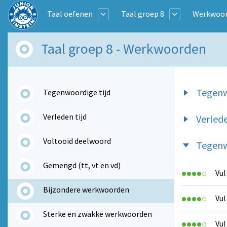
Taal oefenen
Taal groep 8
Werkwoo
Taal groep 8 - Werkwoorden
Tegenw
Tegenwoordige tijd
Verleden tijd
Verlede
Voltooid deelwoord
Tegenw
Gemengd (tt, vt en vd)
Vul
Bijzondere werkwoorden
Vul
Sterke en zwakke werkwoorden
Vul