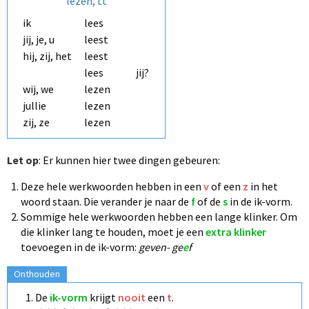
lezen, tt
ik
lees
jij, je, u
leest
hij, zij, het
leest
lees
jij?
wij, we
lezen
jullie
lezen
zij, ze
lezen
Let op
:
Er kunnen hier twee dingen gebeuren:
Deze hele werkwoorden hebben in een
v
of een
z
in het
woord staan. Die verander je naar de
f
of de
s
in de ik-vorm.
Sommige hele werkwoorden hebben een lange klinker.
Om
die klinker lang te houden, moet je een
extra klinker
toevoegen in de ik-vorm:
geven- ge
e
f
Onthouden
De
ik-vorm
krijgt
nooit
een
t
.