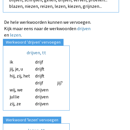
blazen, niezen, reizen, lezen, kiezen, grijnzen...
De hele werkwoorden kunnen we vervoegen.
Kijk maar eens naar de werkwoorden
drijven
en
lezen
.
Werkwoord 'drijven' vervoegen
drijven, tt
ik
drijf
jij, je, u
drijft
hij, zij, het
drijf
drijf
jij?
wij, we
drijven
jullie
drijven
zij, ze
drijven
Werkwoord 'lezen' vervoegen