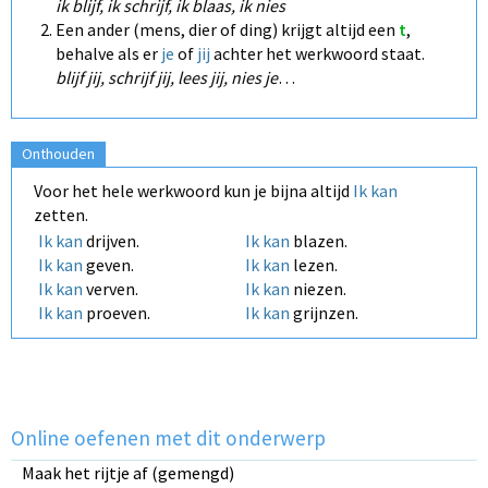
ik blijf, ik schrijf, ik blaas, ik nies
Een ander (mens, dier of ding) krijgt altijd een
t
,
behalve als er
je
of
jij
achter het werkwoord staat.
blijf jij, schrijf jij, lees jij, nies je
…
Onthouden
Voor het hele werkwoord kun je bijna altijd
Ik kan
zetten.
Ik kan
drijven.
Ik kan
blazen.
Ik kan
geven.
Ik kan
lezen.
Ik kan
verven.
Ik kan
niezen.
Ik kan
proeven.
Ik kan
grijnzen.
Online oefenen met dit onderwerp
Maak het rijtje af (gemengd)