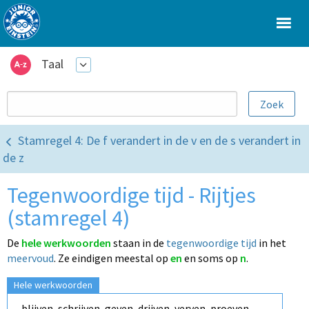
Taal
Stamregel 4: De f verandert in de v en de s verandert in
de z
Tegenwoordige tijd - Rijtjes
(stamregel 4)
De
hele werkwoorden
staan in de
tegenwoordige tijd
in het
meervoud
.
Ze eindigen meestal op
en
en soms op
n
.
Hele werkwoorden
blijven, schrijven, geven, drijven, verven, proeven...