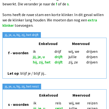
bewerkt. Die verander je naar de
f
of de
s
.
Soms heeft de ruwe stam een korte klinker. In dit geval willen
we de klinker lang houden.
We moeten dan nog een
extra
klinker
toevoegen.
jij, je, u, hij, zij, het drijft
Enkelvoud
Meervoud
ik
drijf
wij, we
drijven
f - woorden
jij, je, u
drijf
jullie
drijven
hij, zij, het
drijf
zij, ze
drijven
Let op
: blijf je / blijf jij...
jij, je, u, hij, zij, het reist
Enkelvoud
Meervoud
ik
reis
wij, we
reizen
s - woorden
jij, je, u
reist
jullie
reizen