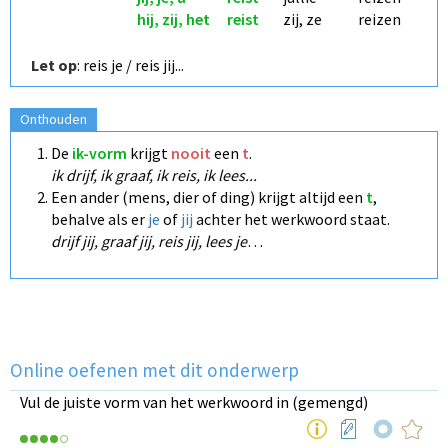
hij, zij, het
reist
zij, ze
reizen
Let op
: reis je / reis jij...
Onthouden
De
ik-vorm
krijgt
nooit
een
t
.
ik drijf, ik graaf, ik reis, ik lees...
Een ander (mens, dier of ding) krijgt altijd een
t
,
behalve als er
je
of
jij
achter het werkwoord staat.
drijf jij, graaf jij, reis jij, lees je
…
Online oefenen met dit onderwerp
Vul de juiste vorm van het werkwoord in (gemengd)