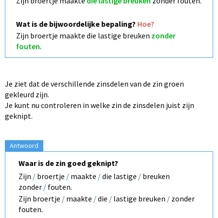
Zijn broertje maakte
die lastige breuken
zonder fouten.
Wat is de bijwoordelijke bepaling?
Hoe?
Zijn broertje maakte die lastige breuken
zonder
fouten
.
Je ziet dat de verschillende zinsdelen van de zin groen
gekleurd zijn.
Je kunt nu controleren in welke zin de zinsdelen juist zijn
geknipt.
Antwoord
Waar is de zin goed geknipt?
Zijn
/
broertje
/
maakte
/
die lastige
/
breuken
zonder
/
fouten.
Zijn broertje
/
maakte
/
die
/
lastige breuken
/
zonder
fouten.