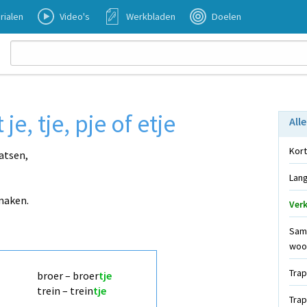
rialen
Video's
Werkbladen
Doelen
, tje, pje of etje
All
Kort
atsen,
Lang
maken.
Verk
Sam
woo
Trap
broer – broer
tje
trein – trein
tje
Trap