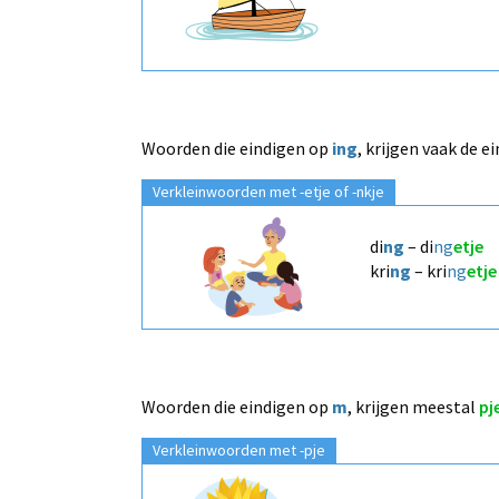
Woorden die eindigen op
ing
, krijgen vaak de e
Verkleinwoorden met -etje of -nkje
di
ng
– di
ng
etje
kri
ng
– kri
ng
etje
Woorden die eindigen op
m
, krijgen meestal
pj
Verkleinwoorden met -pje