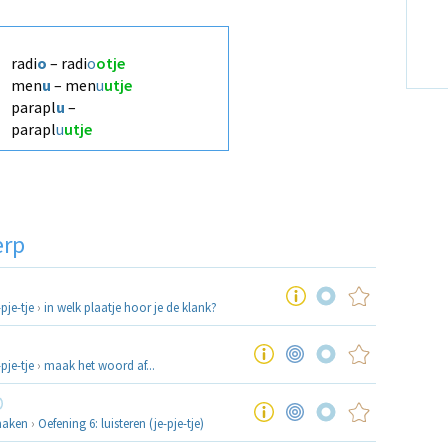
radi
o
– radi
o
otje
men
u
– men
u
utje
parapl
u
–
parapl
u
utje
erp
pje-tje
›
in welk plaatje hoor je de klank?
pje-tje
›
maak het woord af...
maken
›
Oefening 6: luisteren (je-pje-tje)