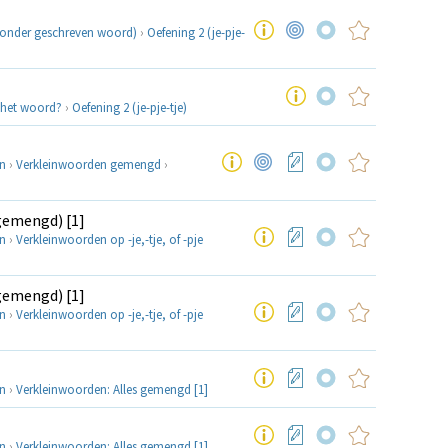
onder geschreven woord)
›
Oefening 2 (je-pje-
j het woord?
›
Oefening 2 (je-pje-tje)
n
›
Verkleinwoorden gemengd
›
(gemengd) [1]
n
›
Verkleinwoorden op -je,-tje, of -pje
(gemengd) [1]
n
›
Verkleinwoorden op -je,-tje, of -pje
n
›
Verkleinwoorden: Alles gemengd [1]
n
›
Verkleinwoorden: Alles gemengd [1]