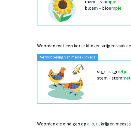
raa
m
– raa
m
pje
bloe
m
– bloe
m
pje
Woorden met een korte klinker, krijgen vaak e
Verdubbeling van medeklinkers
st
e
r – st
e
r
r
etje
st
e
m – st
e
m
m
et
Woorden die eindigen op
a
,
o
,
u
, krijgen meest