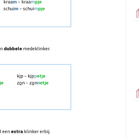
kraa
m
– kraa
m
pje
schui
m
– schui
m
pje
en
dubbele
medeklinker.
k
i
p – k
i
p
p
etje
je
z
o
n – z
o
n
n
etje
al een
extra
klinker erbij.