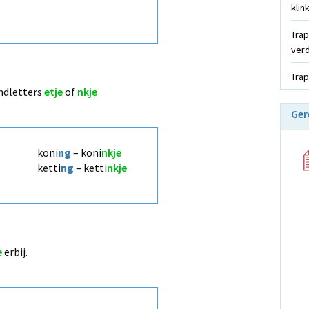
klin
Trap
verd
Trap
indletters
etje
of
nkje
Ger
koni
ng
– koni
nkje
ketti
ng
– ketti
nkje
e
erbij.