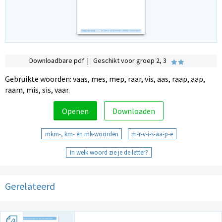
Downloadbare pdf | Geschikt voor groep 2, 3
Gebruikte woorden: vaas, mes, mep, raar, vis, aas, raap, aap,
raam, mis, sis, vaar.
Openen
Downloaden
mkm-, km- en mk-woorden
m-r-v-i-s-aa-p-e
In welk woord zie je de letter?
Gerelateerd