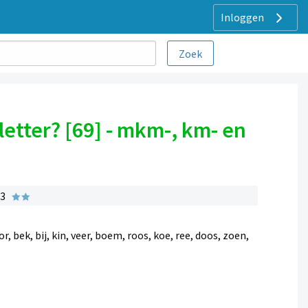
Inloggen
letter? [69] - mkm-, km- en
 3
r, bek, bij, kin, veer, boem, roos, koe, ree, doos, zoen,