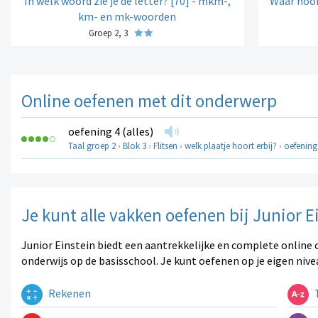
In welk woord zie je de letter? [70] - mkm-,
Waar hoor
km- en mk-woorden
Groep 2, 3
Online oefenen met dit onderwerp
oefening 4 (alles)
Taal groep 2
›
Blok 3
›
Flitsen
›
welk plaatje hoort erbij?
›
oefening 
Je kunt alle vakken oefenen bij Junior E
Junior Einstein biedt een aantrekkelijke en complete online 
onderwijs op de basisschool. Je kunt oefenen op je eigen nive
Rekenen
T