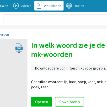
rialen
Video's
Werkbladen
Doelen
woorden
In welk woord zie je de 
mk-woorden
Downloadbare pdf | Geschikt voor groep 2,
Gebruikte woorden: ijs, kaas, soep, voet, nek, oo
poes, zeep.
Openen
Downloaden