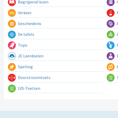
Begrijpend lezen
I
Verkeer
N
Geschiedenis
A
De tafels
L
Topo
K
JE Leerdoelen
E
Spelling
A
Doorstroomtoets
LVS-Toetsen