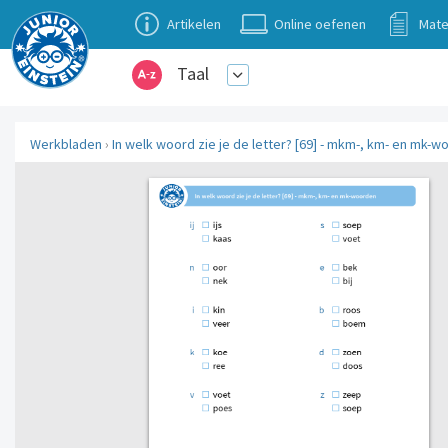
Artikelen
Online oefenen
Mate
Taal
Werkbladen
›
In welk woord zie je de letter? [69] - mkm-, km- en mk-