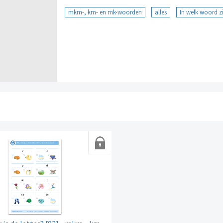
mkm-, km- en mk-woorden
alles
In welk woord zie