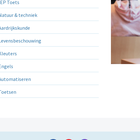
EP Toets
atuur & techniek
ardrijkskunde
evensbeschouwing
leuters
ngels
utomatiseren
Toetsen