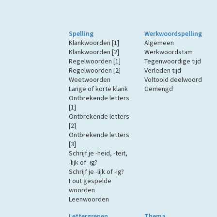
Spelling
Werkwoordspelling
Klankwoorden [1]
Algemeen
Klankwoorden [2]
Werkwoordstam
Regelwoorden [1]
Tegenwoordige tijd
Regelwoorden [2]
Verleden tijd
Weetwoorden
Voltooid deelwoord
Lange of korte klank
Gemengd
Ontbrekende letters
[1]
Ontbrekende letters
[2]
Ontbrekende letters
[3]
Schrijf je -heid, -teit,
-lijk of -ig?
Schrijf je -lijk of -ig?
Fout gespelde
woorden
Leenwoorden
Lettergrepen
Thema