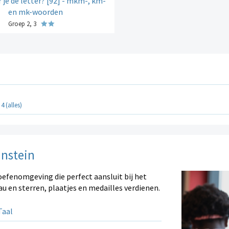
 je de letter? [92] - mkm-, km-
en mk-woorden
Groep 2, 3
4 (alles)
instein
oefenomgeving die perfect aansluit bij het
au en sterren, plaatjes en medailles verdienen.
aal