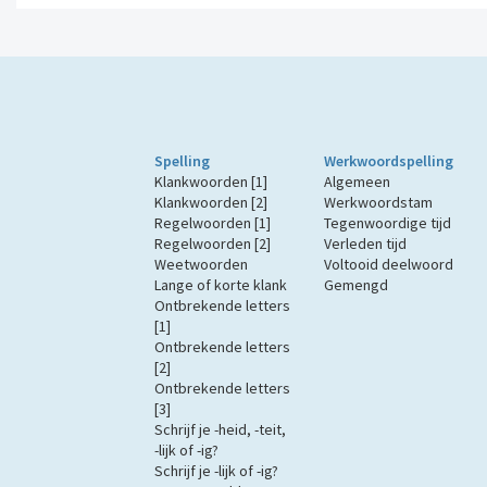
Spelling
Werkwoordspelling
Klankwoorden [1]
Algemeen
Klankwoorden [2]
Werkwoordstam
Regelwoorden [1]
Tegenwoordige tijd
Regelwoorden [2]
Verleden tijd
Weetwoorden
Voltooid deelwoord
Lange of korte klank
Gemengd
Ontbrekende letters
[1]
Ontbrekende letters
[2]
Ontbrekende letters
[3]
Schrijf je -heid, -teit,
-lijk of -ig?
Schrijf je -lijk of -ig?