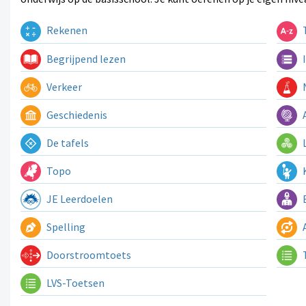
Rekenen
T
Begrijpend lezen
I
Verkeer
N
Geschiedenis
A
De tafels
L
Topo
K
JE Leerdoelen
E
Spelling
A
Doorstroomtoets
LVS-Toetsen