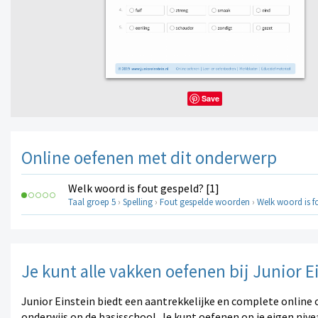
Save
Online oefenen met dit onderwerp
Welk woord is fout gespeld? [1]
Taal groep 5
›
Spelling
›
Fout gespelde woorden
›
Welk woord is f
Je kunt alle vakken oefenen bij Junior E
Junior Einstein biedt een aantrekkelijke en complete online 
onderwijs op de basisschool. Je kunt oefenen op je eigen nive