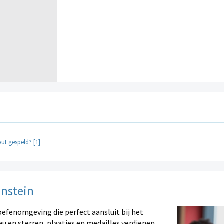
out gespeld? [1]
instein
oefenomgeving die perfect aansluit bij het
au en sterren, plaatjes en medailles verdienen.