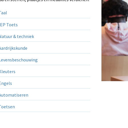
aal
EP Toets
atuur & techniek
ardrijkskunde
evensbeschouwing
leuters
ngels
utomatiseren
Toetsen