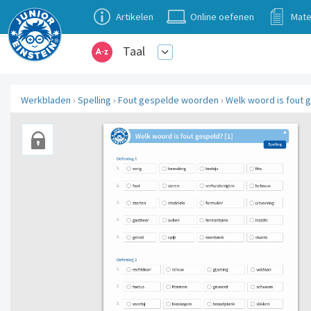
Artikelen
Online oefenen
Mate
Taal
Werkbladen
›
Spelling
›
Fout gespelde woorden
›
Welk woord is fout g