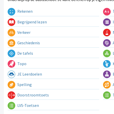
Rekenen
T
Begrijpend lezen
I
Verkeer
N
Geschiedenis
A
De tafels
L
Topo
K
JE Leerdoelen
E
Spelling
A
Doorstroomtoets
LVS-Toetsen