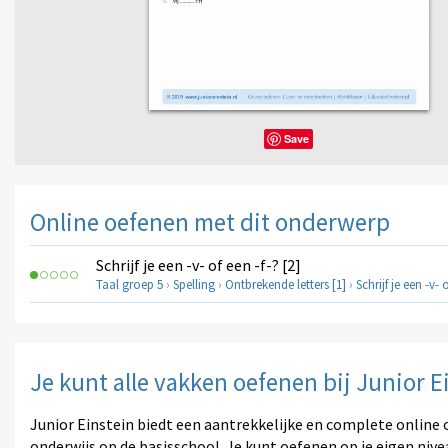
Save
Online oefenen met dit onderwerp
Schrijf je een -v- of een -f-? [2]
Taal groep 5
›
Spelling
›
Ontbrekende letters [1]
›
Schrijf je een -v- 
Je kunt alle vakken oefenen bij Junior E
Junior Einstein biedt een aantrekkelijke en complete online 
onderwijs op de basisschool. Je kunt oefenen op je eigen nive