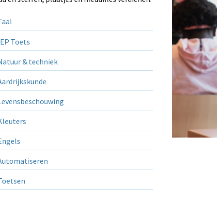
aal
EP Toets
atuur & techniek
ardrijkskunde
evensbeschouwing
leuters
ngels
utomatiseren
Toetsen