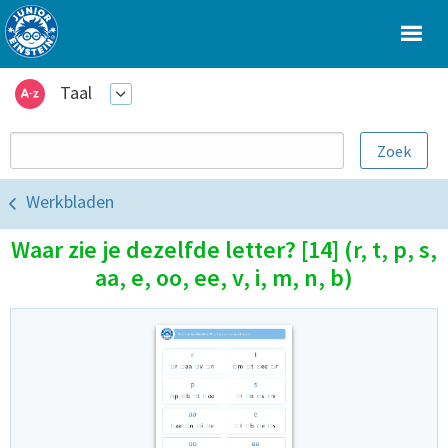
Taal
Werkbladen
Waar zie je dezelfde letter? [14] (r, t, p, s,
aa, e, oo, ee, v, i, m, n, b)