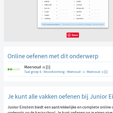
Save
Online oefenen met dit onderwerp
Meervoud -s [1]
Taal groep 6
›
Woordvorming
›
Meervoud: -s
›
Meervoud -s [1]
Je kunt alle vakken oefenen bij Junior E
Junior Einstein biedt een aantrekkelijke en complete online 
onderwijs op de basisschool. Je kunt oefenen op je eigen nive