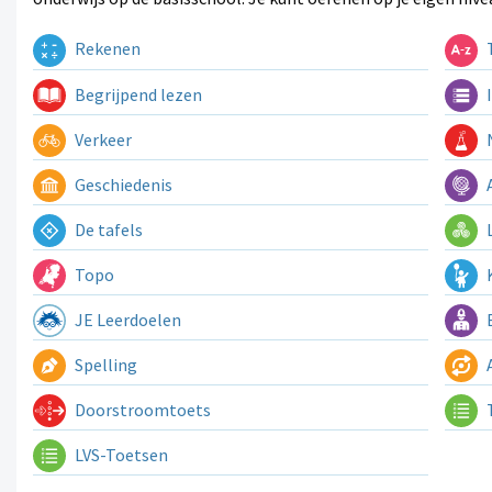
Rekenen
T
Begrijpend lezen
I
Verkeer
N
Geschiedenis
A
De tafels
L
Topo
K
JE Leerdoelen
E
Spelling
A
Doorstroomtoets
LVS-Toetsen