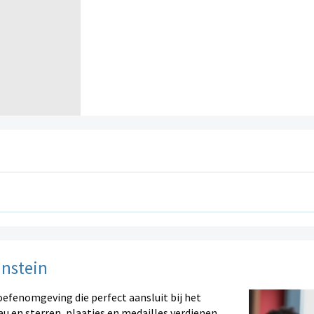
instein
oefenomgeving die perfect aansluit bij het
au en sterren, plaatjes en medailles verdienen.