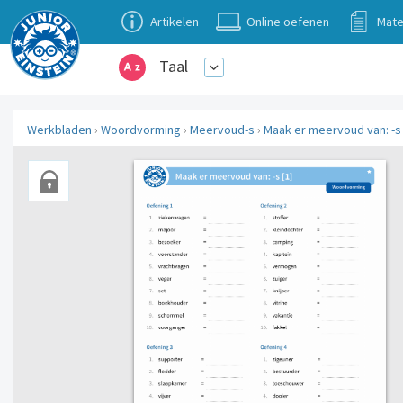
Artikelen
Online oefenen
Mate
Taal
Werkbladen
›
Woordvorming
›
Meervoud-s
›
Maak er meervoud van: -s 