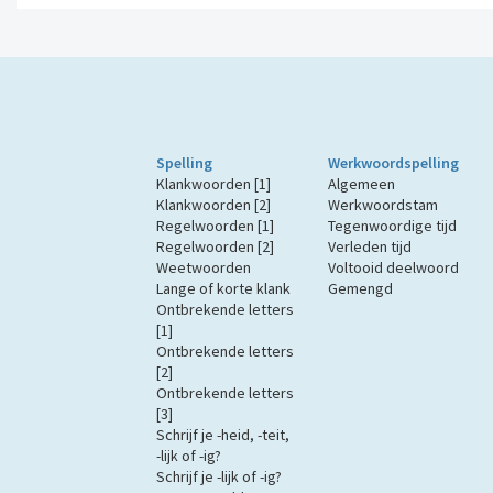
Spelling
Werkwoordspelling
Klankwoorden [1]
Algemeen
Klankwoorden [2]
Werkwoordstam
Regelwoorden [1]
Tegenwoordige tijd
Regelwoorden [2]
Verleden tijd
Weetwoorden
Voltooid deelwoord
Lange of korte klank
Gemengd
Ontbrekende letters
[1]
Ontbrekende letters
[2]
Ontbrekende letters
[3]
Schrijf je -heid, -teit,
-lijk of -ig?
Schrijf je -lijk of -ig?