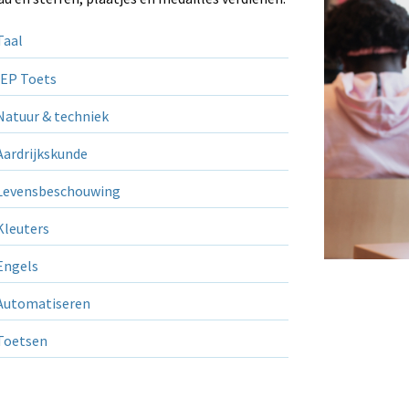
aal
EP Toets
atuur & techniek
ardrijkskunde
evensbeschouwing
leuters
ngels
utomatiseren
Toetsen