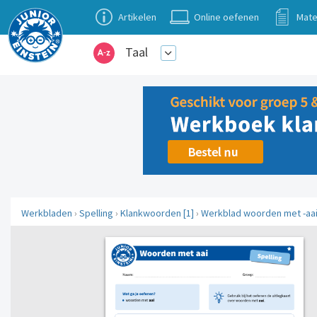
Artikelen
Online oefenen
Mate
Taal
Werkbladen
›
Spelling
›
Klankwoorden [1]
›
Werkblad woorden met -aai