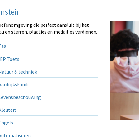
instein
oefenomgeving die perfect aansluit bij het
au en sterren, plaatjes en medailles verdienen.
aal
EP Toets
atuur & techniek
ardrijkskunde
evensbeschouwing
leuters
ngels
utomatiseren