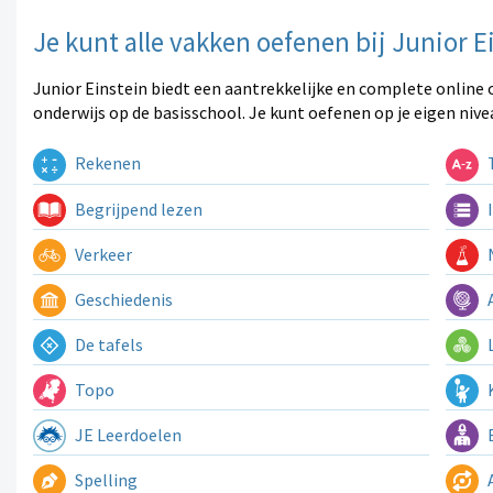
Je kunt alle vakken oefenen bij Junior E
Junior Einstein biedt een aantrekkelijke en complete online 
onderwijs op de basisschool. Je kunt oefenen op je eigen nive
Rekenen
T
Begrijpend lezen
I
Verkeer
N
Geschiedenis
A
De tafels
L
Topo
K
JE Leerdoelen
E
Spelling
A