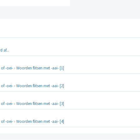
 af...
 of -oei-
›
Woorden flitsen met -aai- [1]
 of -oei-
›
Woorden flitsen met -aai- [2]
 of -oei-
›
Woorden flitsen met -aai- [3]
 of -oei-
›
Woorden flitsen met -aai- [4]