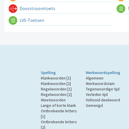
Doorstroomtoets
LVS-Toetsen
Spelling
Werkwoordspelling
Klankwoorden [1]
Algemeen
Klankwoorden [2]
Werkwoordstam
Regelwoorden [1]
Tegenwoordige tijd
Regelwoorden [2]
Verleden tijd
Weetwoorden
Voltooid deelwoord
Lange of korte klank
Gemengd
Ontbrekende letters
[1]
Ontbrekende letters
[2]