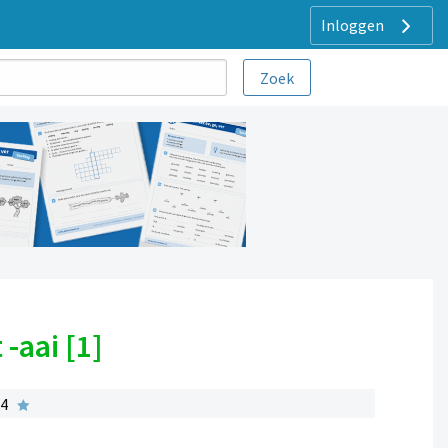
Inloggen
-aai [1]
 4