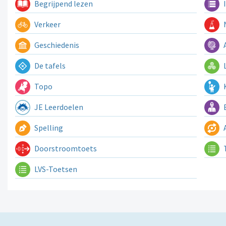
Begrijpend lezen
I
Verkeer
N
Geschiedenis
A
De tafels
L
Topo
K
JE Leerdoelen
E
Spelling
A
Doorstroomtoets
LVS-Toetsen