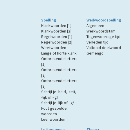
Spelling
Werkwoordspelling
Klankwoorden [1]
Algemeen
Klankwoorden [2]
Werkwoordstam
Regelwoorden [1]
Tegenwoordige tijd
Regelwoorden [2]
Verleden tijd
Weetwoorden
Voltooid deelwoord
Lange of korte klank
Gemengd
Ontbrekende letters
[1]
Ontbrekende letters
[2]
Ontbrekende letters
[3]
Schrijf je -heid, -teit,
-lijk of -ig?
Schrijf je -lijk of -ig?
Fout gespelde
woorden
Leenwoorden
Lettergrepen
Thema