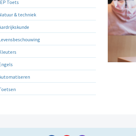
EP Toets
atuur & techniek
ardrijkskunde
evensbeschouwing
leuters
ngels
utomatiseren
Toetsen