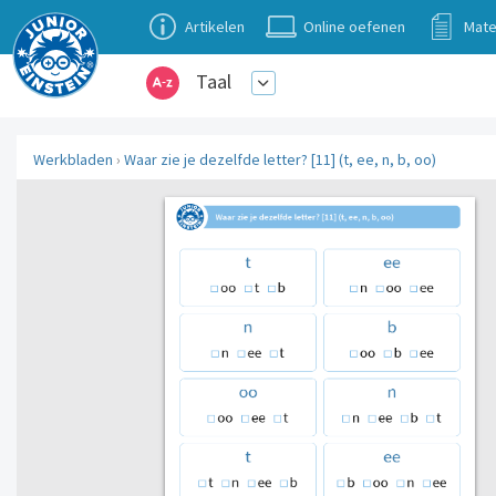
Artikelen
Online oefenen
Mate
Taal
Werkbladen
›
Waar zie je dezelfde letter? [11] (t, ee, n, b, oo)