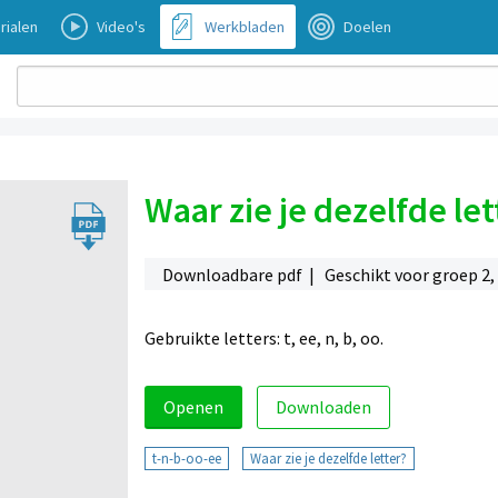
rialen
Video's
Werkbladen
Doelen
Waar zie je dezelfde lett
Downloadbare pdf | Geschikt voor groep 2,
Gebruikte letters: t, ee, n, b, oo.
Openen
Downloaden
t-n-b-oo-ee
Waar zie je dezelfde letter?