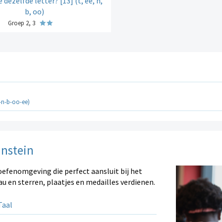
e dezelfde letter? [13] (t, ee, n,
b, oo)
Groep 2, 3
t-n-b-oo-ee)
instein
oefenomgeving die perfect aansluit bij het
au en sterren, plaatjes en medailles verdienen.
aal