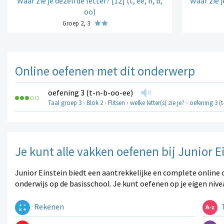
Waar zie je dezelfde letter? [12] (t, ee, n, b,
Waar zie j
oo)
Groep 2, 3
Online oefenen met dit onderwerp
oefening 3 (t-n-b-oo-ee)
Taal groep 3
›
Blok 2
›
Flitsen
›
welke letter(s) zie je?
›
oefening 3 (
Je kunt alle vakken oefenen bij Junior E
Junior Einstein biedt een aantrekkelijke en complete online 
onderwijs op de basisschool. Je kunt oefenen op je eigen nive
Rekenen
T