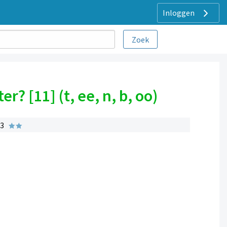
Inloggen
er? [11] (t, ee, n, b, oo)
 3